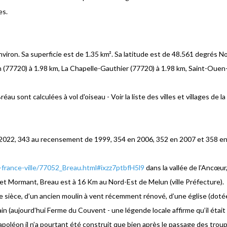
es.
iron. Sa superficie est de 1.35 km². Sa latitude est de 48.561 degrés No
n (77720) à 1.98 km, La Chapelle-Gauthier (77720) à 1.98 km, Saint-Ouen
 sont calculées à vol d'oiseau - Voir la liste des villes et villages de l
2022, 343 au recensement de 1999, 354 en 2006, 352 en 2007 et 358 en 2
-france-ville/77052_Breau.html#ixzz7ptbfH5l9
dans la vallée de l’Ancœu
t Mormant, Breau est à 16 Km au Nord-Est de Melun (ville Préfecture).
e sièce, d’un ancien moulin à vent récemment rénové, d’une église (dotée
n (aujourd’hui Ferme du Couvent - une légende locale affirme qu’il était 
oléon il n’a pourtant été construit que bien après le passage des tro