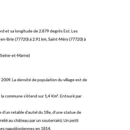
rd et sa longitude de 2.879 degrés Est. Les
-en-Brie (77720) à 2.91 km, Saint-Méry (77720) à
a Seine-et-Marne)
009. La densité de population du village est de
r, la commune s'étend sur 1,4 Km². Entouré par
 d’un retable d’autel du 18e, d’une statue de
relié au château par un souterrain). Un petit
upes napoléoniennes en 1814.