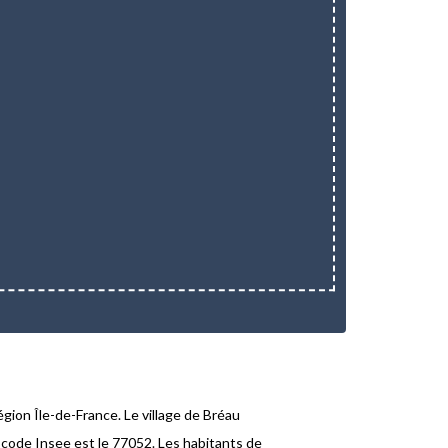
égion Île-de-France. Le village de Bréau
 code Insee est le 77052. Les habitants de