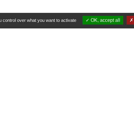
 control over what you want to activate
OK, accept all
Contacts
Bréau
210 Rue de l'Ecole
77720 Bréau - FRANCE
+33 1 64 38 72 39
Nous contacter
Horaires d'ouvertures :
Lundi, mardi : 9h15 à 12h
Jeudi : 15h à 18h
Vendredi : 12h à 15h
Samedi impairs de 9h à 11h45