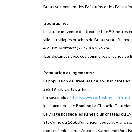
Bréau se nomment les Bréautins et les Bréautin
Géographie :
L'altitude moyenne de Bréau est de 90 mètres env
villes et villages proches de Bréau sont : Bombo
4.21 km, Mormant (77720) à 5.26 km.
(Les distances avec ces communes proches de Bréau
Population et logements :
La population de Bréau est de 361 habitants en 
265.19 habitants par km².
En savoir plus:
http://www.cartesfrance.fr/carte
les communes de Bombon,La Chapelle Gauthier e
Le village possède les ruines d’un château du 19
Ste-Anne du 16e), d’un ancien couvent Franciscai
pont enjambe le ru d’Ancœur. Surnommé Pont Nap