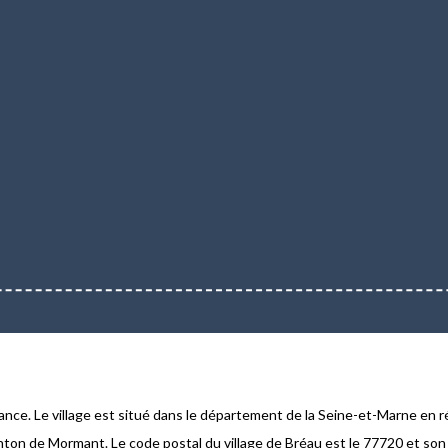
rance. Le village est situé dans le département de la Seine-et-Marne en r
nton de Mormant. Le code postal du village de Bréau est le 77720 et son