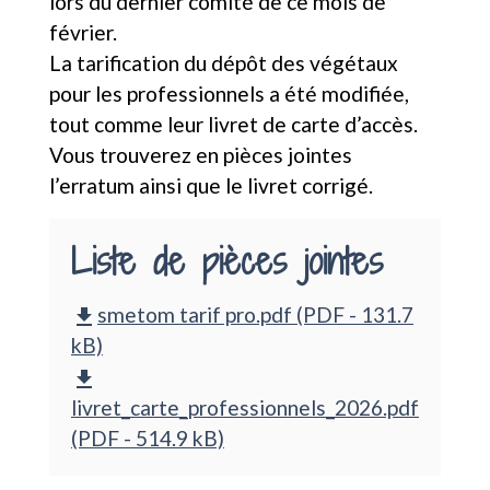
lors du dernier comité de ce mois de
février.
La tarification du dépôt des végétaux
pour les professionnels a été modifiée,
tout comme leur livret de carte d’accès.
Vous trouverez en pièces jointes
l’erratum ainsi que le livret corrigé.
Liste de pièces jointes
smetom tarif pro.pdf (PDF - 131.7
file_download
kB)
file_download
livret_carte_professionnels_2026.pdf
(PDF - 514.9 kB)