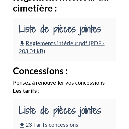
cimetière :
Liste de pièces jointes
Reglements intérieur.pdf (PDF -
file_download
203.01 kB)
Concessions :
Pensez à renouveller vos concessions
Les tarifs
:
Liste de pièces jointes
23 Tarifs concessions
file_download