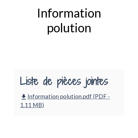
Information
polution
Liste de pièces jointes
Information polution.pdf (PDF -
file_download
1.11 MB)