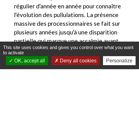
régulier d'année en année pour connaître
l'évolution des pullulations. La présence
massive des processionnaires se fait sur
plusieurs années jusqu'à une disparition
partielle qui marque une accalmie avant
This site uses cookies and gives you control over what you want
un retour probable.
to activate
OK, accept all
Deny all cookies
Personalize
Canicule
Liste de pièces jointes
canicule.pdf (PDF - 187.69 kB)
file_download