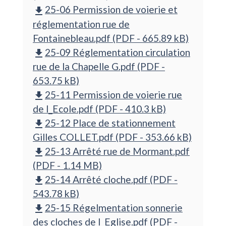
25-06 Permission de voierie et
file_download
réglementation rue de
Fontainebleau.pdf (PDF - 665.89 kB)
25-09 Réglementation circulation
file_download
rue de la Chapelle G.pdf (PDF -
653.75 kB)
25-11 Permission de voierie rue
file_download
de l_Ecole.pdf (PDF - 410.3 kB)
25-12 Place de stationnement
file_download
Gilles COLLET.pdf (PDF - 353.66 kB)
25-13 Arrêté rue de Mormant.pdf
file_download
(PDF - 1.14 MB)
25-14 Arrêté cloche.pdf (PDF -
file_download
543.78 kB)
25-15 Régelmentation sonnerie
file_download
des cloches de l_Eglise.pdf (PDF -