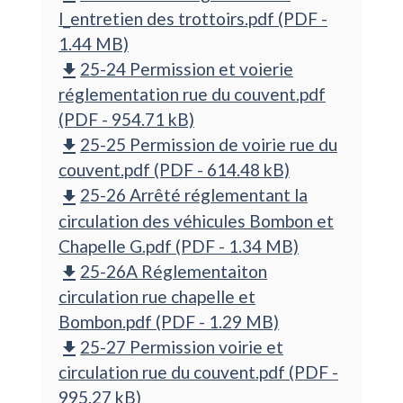
l_entretien des trottoirs.pdf (PDF -
1.44 MB)
25-24 Permission et voierie
file_download
réglementation rue du couvent.pdf
(PDF - 954.71 kB)
25-25 Permission de voirie rue du
file_download
couvent.pdf (PDF - 614.48 kB)
25-26 Arrêté réglementant la
file_download
circulation des véhicules Bombon et
Chapelle G.pdf (PDF - 1.34 MB)
25-26A Réglementaiton
file_download
circulation rue chapelle et
Bombon.pdf (PDF - 1.29 MB)
25-27 Permission voirie et
file_download
circulation rue du couvent.pdf (PDF -
995.27 kB)