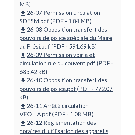
MB)
26-07 Permission circulation
file_download
SDESM.pdf (PDF - 1.04 MB)
26-08 Opposition transfert des
file_download
pouvoirs de police spéciale du Maire
au Prési.pdf (PDF - 591.69 kB)
26-09 Permission voirie et
file_download
circulation rue du couvent.pdf (PDF -
685.42 kB)
26-10 Opposition transfert des
file_download
pouvoirs de police.pdf (PDF - 772.07
kB)
26-11 Arrêté circulation
file_download
VEOLIA.pdf (PDF - 1.08 MB)
26-12 Réglementation des
file_download
horaires d_utilisation des appareils