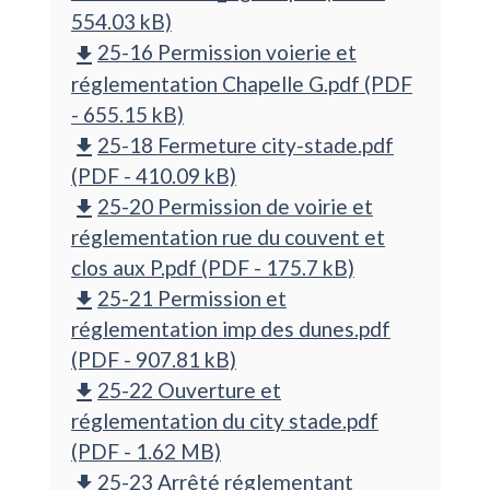
554.03 kB)
25-16 Permission voierie et
file_download
réglementation Chapelle G.pdf (PDF
- 655.15 kB)
25-18 Fermeture city-stade.pdf
file_download
(PDF - 410.09 kB)
25-20 Permission de voirie et
file_download
réglementation rue du couvent et
clos aux P.pdf (PDF - 175.7 kB)
25-21 Permission et
file_download
réglementation imp des dunes.pdf
(PDF - 907.81 kB)
25-22 Ouverture et
file_download
réglementation du city stade.pdf
(PDF - 1.62 MB)
25-23 Arrêté réglementant
file_download