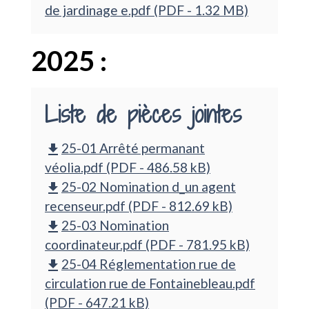
de jardinage e.pdf (PDF - 1.32 MB)
2025 :
Liste de pièces jointes
25-01 Arrêté permanant
file_download
véolia.pdf (PDF - 486.58 kB)
25-02 Nomination d_un agent
file_download
recenseur.pdf (PDF - 812.69 kB)
25-03 Nomination
file_download
coordinateur.pdf (PDF - 781.95 kB)
25-04 Réglementation rue de
file_download
circulation rue de Fontainebleau.pdf
(PDF - 647.21 kB)