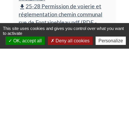
25-28 Permission de voierie et
file_download
réglementation chemin communal
rue de Fontainebleau.pdf (PDF -
This site uses cookies and gives you control over what you want
743.78 kB)
to activate
OK, accept all
Deny all cookies
Personalize
ARRETES
PREFECTORAUX
Liste de pièces jointes
Réglementation temporaire achat
file_download
artifice.pdf (PDF - 1.62 MB)