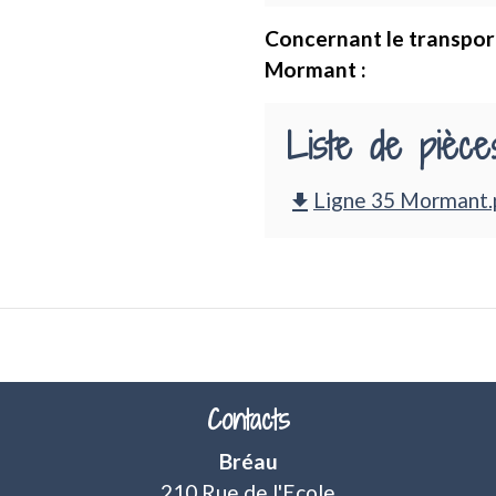
Concernant le transport
Mormant :
Liste de pièces
Ligne 35 Mormant.p
file_download
Contacts
Bréau
210 Rue de l'Ecole