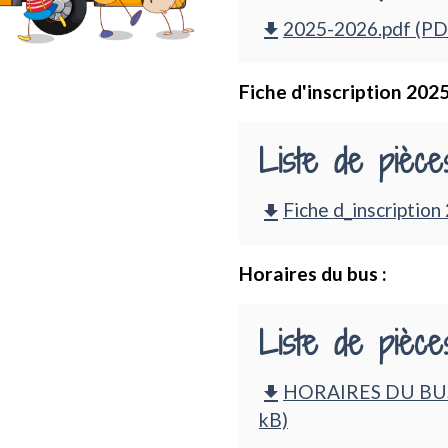
2025-2026.pdf (PD
file_download
Fiche d'inscription 202
Liste de pièces
Fiche d_inscriptio
file_download
Horaires du bus :
Liste de pièces
HORAIRES DU BUS 
file_download
kB)