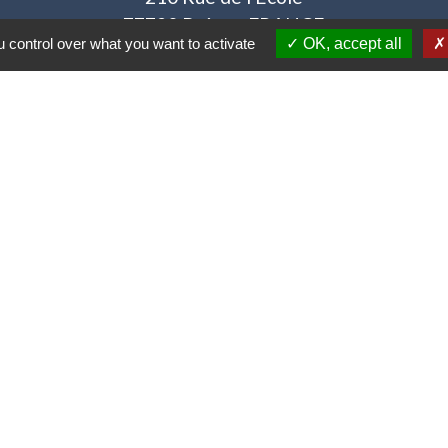
77720 Bréau - FRANCE
 control over what you want to activate
OK, accept all
+33 1 64 38 72 39
Nous contacter
Horaires d'ouvertures :
Lundi, mardi : 9h15 à 12h
Jeudi : 15h à 18h
Vendredi : 12h à 15h
Samedi impairs de 9h à 11h45
tique de confidentialité
-
Accessibilité
-
Plan du sit
Site créé en partenariat avec Réseau des Communes