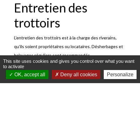
Entretien des
trottoirs
L’entretien des trottoirs est à la charge des riverains,
qu’ils soient propriétaires ou locataires. Désherbages et
balayages réguliers sont recommandés.
This site uses cookies and gives you control over what you want
En cas de verglas ou de neige, il faut balayer la neige et
to activate
prendre les précautions nécessaires pour éviter toute
OK, accept all
Deny all cookies
Personalize
chute (salage, sablage).
Les animaux
domestiques