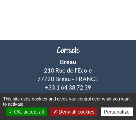
Contacts
Bréau
210 Rue de l'Ecole
77720 Bréau - FRANCE
+33 1 64 38 72 39
Nous contacter
This site uses cookies and gives you control over what you want
to activate
OK, accept all
Deny all cookies
Personalize
Horaires d'ouvertures :
Lundi, mardi : 9h15 à 12h
Jeudi : 15h à 18h